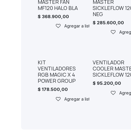
MASTER FAN
MASTER
MF120 HALO BLA
SICKLEFLOW 12
NEG
$
368.900,00
$
285.600,00
Agregar a lista de deseos
Agreg
KIT
VENTILADOR
VENTILADORES
COOLER MAST
RGB MAGIC X 4
SICKLEFLOW 12
POWER GROUP
$
95.200,00
$
178.500,00
Agreg
Agregar a lista de deseos