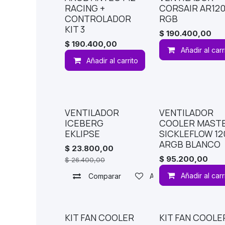
RACING +
CORSAIR AR12
CONTROLADOR
RGB
KIT 3
$
190.400,00
$
190.400,00
Añadir al carr
Añadir al carrito
Comparar
VENTILADOR
VENTILADOR
ICEBERG
COOLER MAST
EKLIPSE
SICKLEFLOW 12
ARGB BLANCO
$
23.800,00
$
95.200,00
$
26.400,00
Añadir al carr
Comparar
Agregar a lista de de
KIT FAN COOLER
KIT FAN COOLE