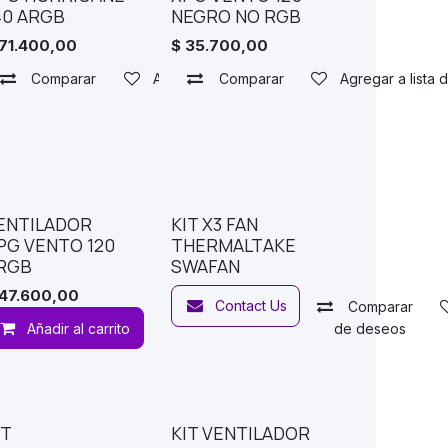
40 ARGB
NEGRO NO RGB
71.400,00
$
35.700,00
Comparar
Agregar a lista de deseos
Comparar
Agregar a lista
ar a lista de deseos
ENTILADOR
KIT X3 FAN
PG VENTO 120
THERMALTAKE
RGB
SWAFAN
47.600,00
Contact Us
Comparar
ar a lista de deseos
Añadir al carrito
Agregar a lista de deseos
IT
KIT VENTILADOR