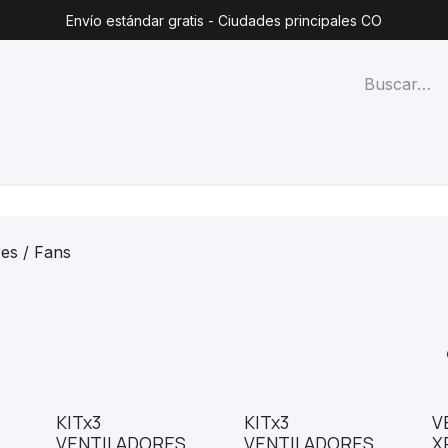
Envío estándar gratis - Ciudades principales CO
técnico
Lista de precios
Blog
Contacto
Categorías
res / Fans
KITx3
KITx3
V
VENTILADORES
VENTILADORES
X