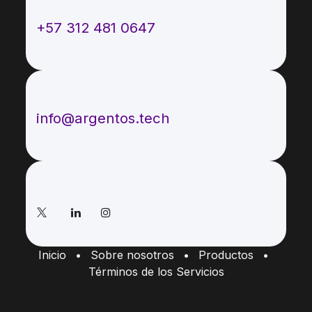
Llámenos
+57 312 481 0647
Envíenos un mensaje
info@argentos.tech
Síganos
Inicio
•
Sobre nosotros
•
Productos
•
Términos de los Servicios