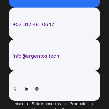
Llámenos
+57 312 481 0647
Envíenos un mensaje
info@argentos.tech
Síganos
Inicio
•
Sobre nosotros
•
Productos
•