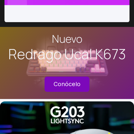
Discos SSD y HDD
Nuevo
Redrago Ucal K673
Conócelo