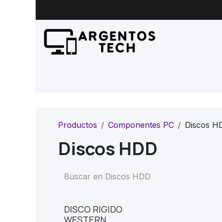
Ir al contenido
Inicio
Productos
Servicio 
Productos
Componentes PC
Discos H
Discos HDD
DISCO RIGIDO
WESTERN