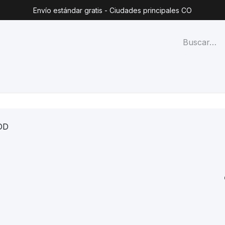
Envío estándar gratis - Ciudades principales CO
técnico
Lista de precios
Blog
Contacto
Categorías
DD