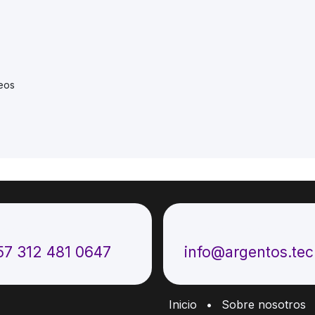
seos
ámenos
Envíenos un mensaje
57 312 481 0647
info@argentos.te
Inicio
•
Sobre nosotros