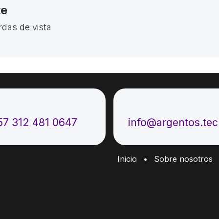
te
rdas de vista
ámenos
Envíenos un mensaje
57 312 481 0647
info@argentos.te
Inicio
•
Sobre nosotros