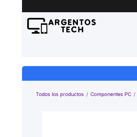
Ir al contenido
Inicio
Productos
Servicio 
Todos los productos
Componentes PC