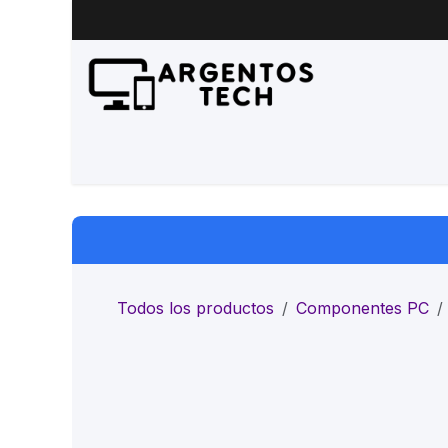
Ir al contenido
Inicio
Productos
Servicio 
Todos los productos
Componentes PC