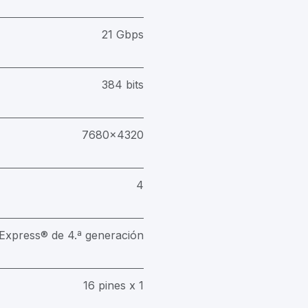
21 Gbps
384 bits
7680x4320
4
Express® de 4.ª generación
16 pines x 1