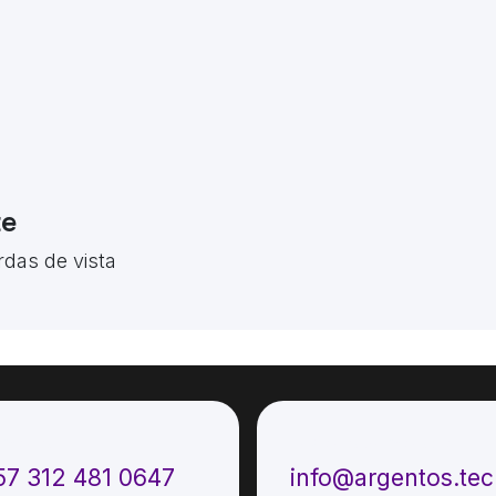
te
rdas de vista
ámenos
Envíenos un mensaje
57 312 481 0647
info@argentos.te