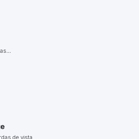
s...
te
rdas de vista