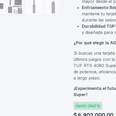
mayor desde el 
Enfriamiento Ro
mantiene tu tarje
durante las sesio
Durabilidad TUF:
y diseñada para r
¿Por qué elegir la 
Si buscas una tarjeta 
últimos juegos con la
TUF RTX 4080 Super 
de potencia, eficienci
a largo plazo.
¡Experimenta el fut
Super!
ENVIO GRATIS
$
6.902.000,00