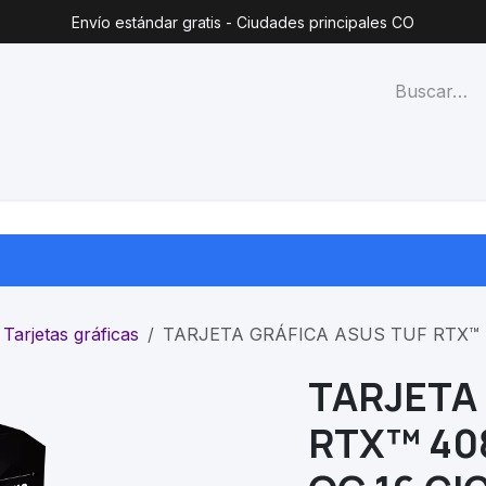
Envío estándar gratis - Ciudades principales CO
técnico
Lista de precios
Blog
Contacto
Categorías
Tarjetas gráficas
TARJETA GRÁFICA ASUS TUF RTX™ 
TARJETA
RTX™ 40