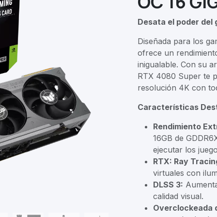
OC 16 GI
Desata el poder del
Diseñada para los gam
ofrece un rendimiento
inigualable. Con su 
RTX 4080 Super te per
resolución 4K con tod
Características Des
Rendimiento Ext
16GB de GDDR6X t
ejecutar los jueg
RTX: Ray Tracin
virtuales con ilum
DLSS 3:
Aumenta l
calidad visual.
Overclockeada d