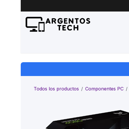
Ir al contenido
Inicio
Productos
Servicio 
Todos los productos
Componentes PC