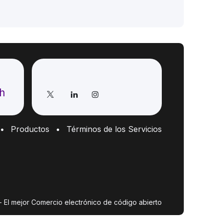
Síganos
ch
•
Productos
•
Términos de los Servicios
- El mejor
Comercio electrónico de código abierto