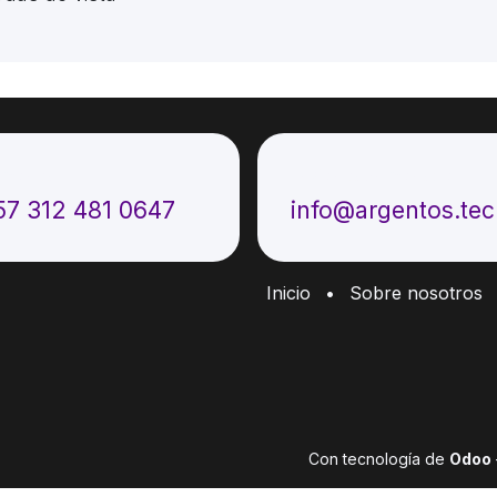
ámenos
Envíenos un mensaje
57 312 481 0647
info@argentos.te
Inicio
•
Sobre nosotros
Con tecnología de
Odoo