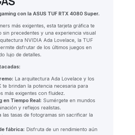
GAS
 gaming con la ASUS TUF RTX 4080 Super.
ers más exigentes, esta tarjeta gráfica te
 sin precedentes y una experiencia visual
arquitectura NVIDIA Ada Lovelace, la TUF
mite disfrutar de los últimos juegos en
o lujo de detalles.
tacadas:
remo:
La arquitectura Ada Lovelace y los
e brindan la potencia necesaria para
os más exigentes con fluidez.
g en Tiempo Real:
Sumérgete en mundos
inación y reflejos realistas.
as tasas de fotogramas sin sacrificar la
e fábrica:
Disfruta de un rendimiento aún