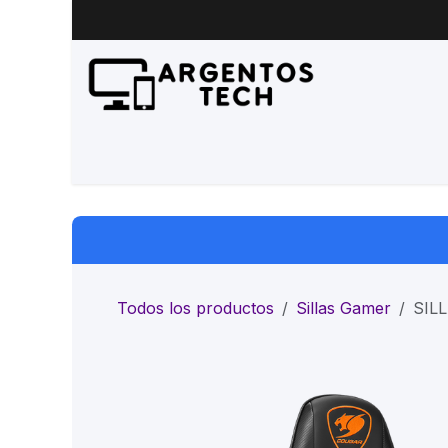
Ir al contenido
Inicio
Productos
Servicio 
Todos los productos
Sillas Gamer
SIL