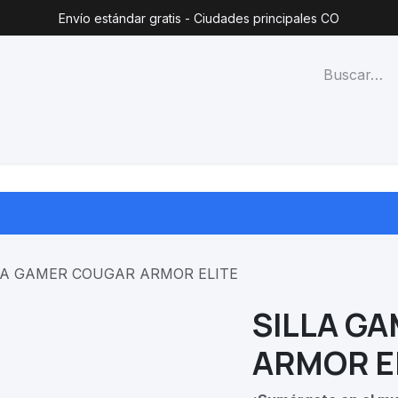
Envío estándar gratis - Ciudades principales CO
técnico
Lista de precios
Blog
Contacto
Categorías
LA GAMER COUGAR ARMOR ELITE
SILLA G
ARMOR E