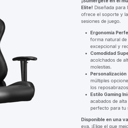
¡Sumérgete en el mu
Elite!
Diseñada para lo
ofrece el soporte y l
sesiones de juego.
Ergonomía Perfe
forma natural de
excepcional y red
Comodidad Supe
acolchados de alt
molestias.
Personalización 
múltiples opcione
los reposabrazos 
Estilo Gaming In
acabados de alta
perfecto para tu
Disponible en una va
eva. ¡Elige el que mejo