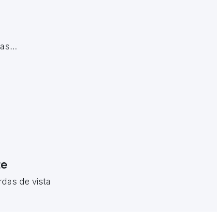
s...
te
rdas de vista