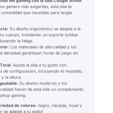
ndo del gaming con la silla Cougar Armor
s gamers más exigentes, esta silla te
a comodidad que necesitas para largas
cta:
Su diseño ergonómico se adapta a la
 tu cuerpo, brindando un soporte lumbar
uciendo la fatiga.
rior:
Los materiales de alta calidad y los
a densidad garantizan horas de juego sin
Total:
Ajusta la silla a tu gusto con
s de configuración, incluyendo el respaldo,
y la altura.
igualable:
Su diseño moderno y los
 calidad hacen de esta silla un complemento
 setup gaming.
riedad de colores:
negro, naranja, royal y
r se adapte a tu estilo!