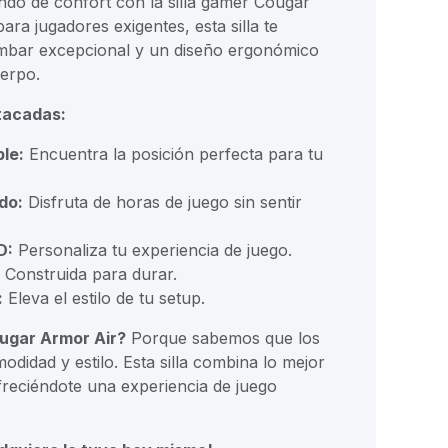
o de confort con la silla gamer Cougar
ara jugadores exigentes, esta silla te
mbar excepcional y un diseño ergonómico
uerpo.
tacadas:
le:
Encuentra la posición perfecta para tu
do:
Disfruta de horas de juego sin sentir
D:
Personaliza tu experiencia de juego.
Construida para durar.
:
Eleva el estilo de tu setup.
ougar Armor Air?
Porque sabemos que los
didad y estilo. Esta silla combina lo mejor
eciéndote una experiencia de juego