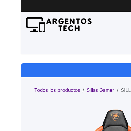
Ir al contenido
Inicio
Productos
Servicio 
Todos los productos
Sillas Gamer
SIL