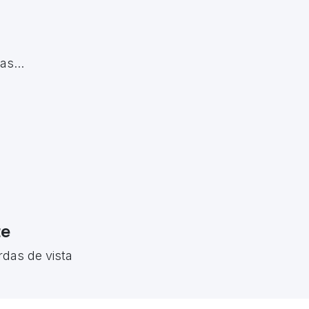
s...
te
rdas de vista