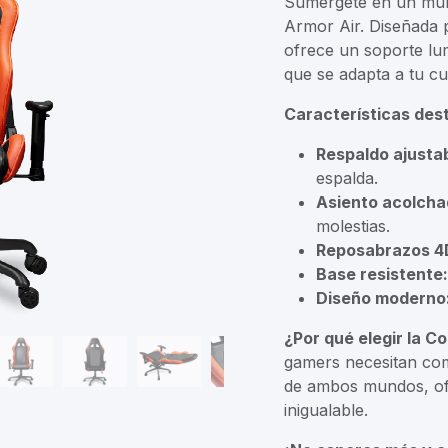
Sumérgete en un mund
Armor Air. Diseñada p
ofrece un soporte lu
que se adapta a tu c
Características des
Respaldo ajustab
espalda.
Asiento acolcha
molestias.
Reposabrazos 4
Base resistente:
Diseño moderno
¿Por qué elegir la C
gamers necesitan como
de ambos mundos, ofr
inigualable.