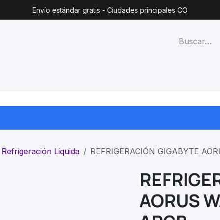
Envío estándar gratis - Ciudades principales CO
técnico
Lista de precios
Blog
Contacto
Categorías
Refrigeración Liquida
REFRIGERACIÓN GIGABYTE AOR
REFRIGE
AORUS W