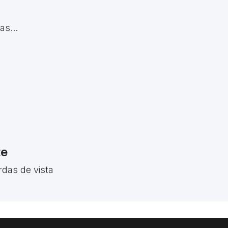
s...
te
rdas de vista