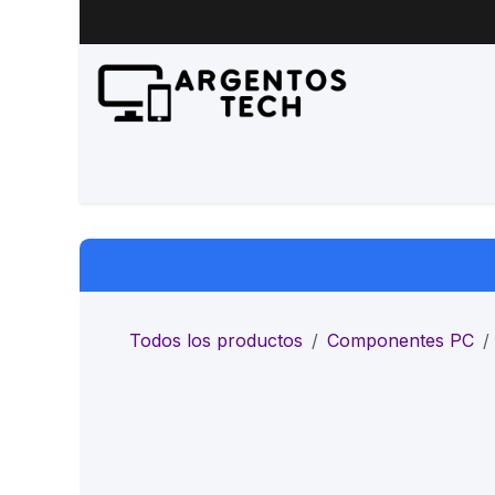
Ir al contenido
Inicio
Productos
Servicio 
Todos los productos
Componentes PC