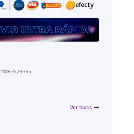
711387579695
Ver todos