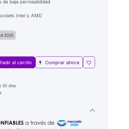
 de baja permeabilidad
ockets Intel y AMD
ad 2025
ñadir al carrito
Comprar ahora
e 30 días
s