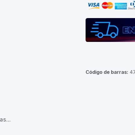
Código de barras:
4
s...