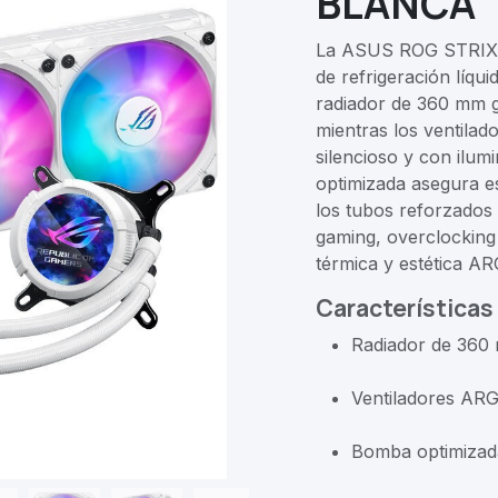
BLANCA
La ASUS ROG STRIX L
de refrigeración líqu
radiador de 360 mm g
mientras los ventila
silencioso y con ilum
optimizada asegura es
los tubos reforzados
gaming, overclocking 
térmica y estética A
Características
Radiador de 360 m
Ventiladores ARG
Bomba optimizada