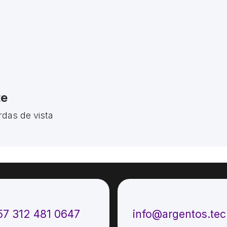
te
rdas de vista
ámenos
Envíenos un mensaje
57 312 481 0647
info@argentos.te