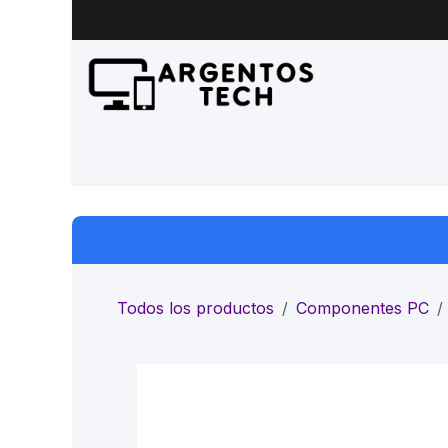
Ir al contenido
Inicio
Productos
Servicio 
Todos los productos
Componentes PC