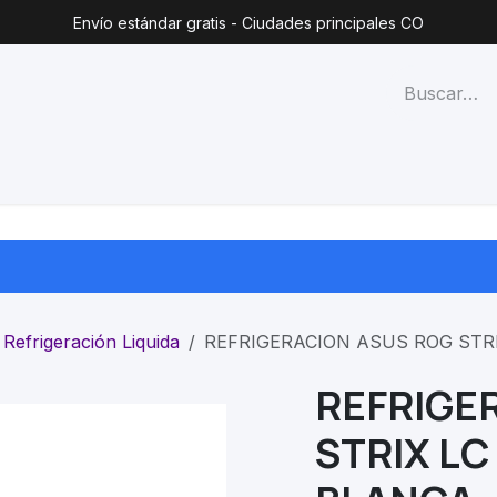
Envío estándar gratis - Ciudades principales CO
técnico
Lista de precios
Blog
Contacto
Categorías
Refrigeración Liquida
REFRIGERACION ASUS ROG STRI
REFRIGE
STRIX LC 