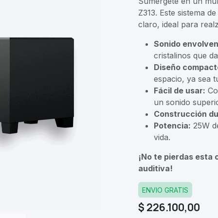
Sumérgete en un mund
Z313. Este sistema de
claro, ideal para real
Sonido envolven
cristalinos que da
Diseño compact
espacio, ya sea tu
Fácil de usar:
Con
un sonido superio
Construcción du
Potencia:
25W de 
vida.
¡No te pierdas esta 
auditiva!
ENVIO GRATIS
$
226.100,00