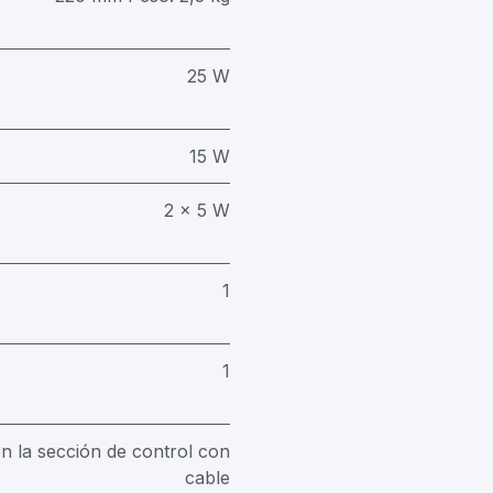
25 W
15 W
2 x 5 W
1
1
 la sección de control con
cable