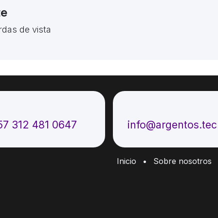
te
rdas de vista
ámenos
Envíenos un mensaje
57 312 481 0647
info@argentos.te
Inicio
•
Sobre nosotros