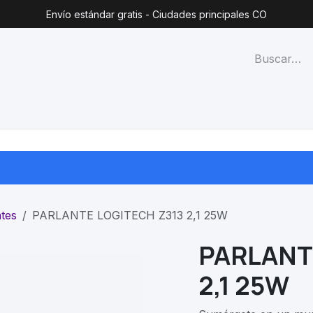
Envío estándar gratis - Ciudades principales CO
técnico
Lista de precios
Blog
Contacto
Categorías
tes
PARLANTE LOGITECH Z313 2,1 25W
PARLANT
2,1 25W