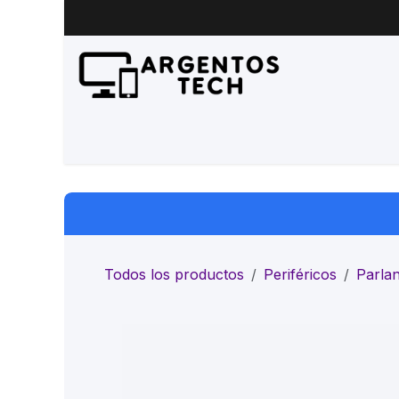
Ir al contenido
Inicio
Productos
Servicio 
Todos los productos
Periféricos
Parlan