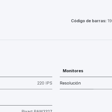
Código de barras:
1
Monitores
220 IPS
Resolución
Pixart PAW3327