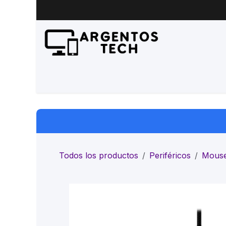
Ir al contenido
Inicio
Productos
Servicio 
Todos los productos
Periféricos
Mous