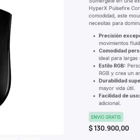
Sumérgete en una exp
HyperX Pulsefire Cor
comodidad, este mous
necesitas para domina
Precisión excepc
movimientos fluid
Comodidad pers
ideal para largas
Estilo RGB:
Perso
RGB y crea un am
Durabilidad supe
mayor vida útil.
Facilidad de uso
adicional.
ENVIO GRATIS
$
130.900,00