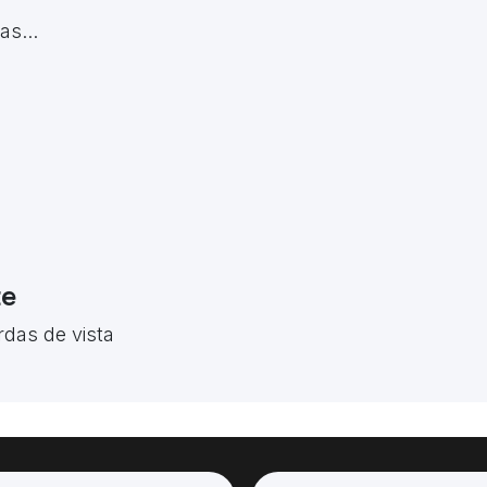
s...
te
rdas de vista