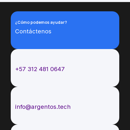
¿Cómo podemos ayudar?
Contáctenos
Llámenos
+57 312 481 0647
Envíenos un mensaje
info@argentos.tech