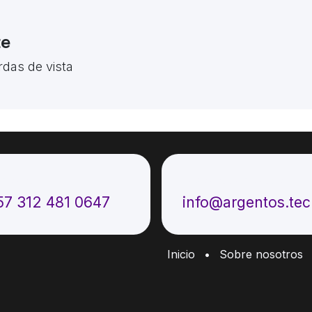
te
rdas de vista
ámenos
Envíenos un mensaje
57 312 481 0647
info@argentos.te
Inicio
•
Sobre nosotros