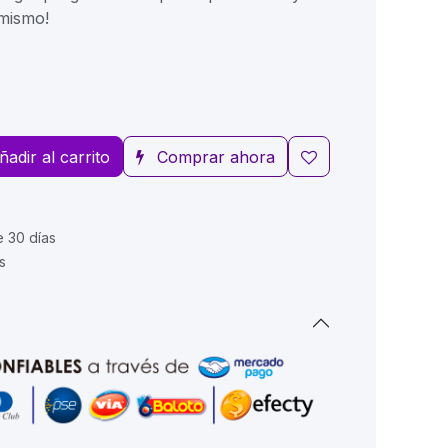
 mismo!
ñadir al carrito
Comprar ahora
e 30 días
s