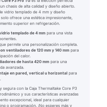
 Core P3 Pro TG
es la elección perfecta
n chasis de alta calidad y diseño abierto.
de vidrio templado de 4 mm y diseño
 solo ofrece una estética impresionante,
miento superior en refrigeración.
 vidrio templado de 4 mm
para una vista
ponentes.
que permite una personalización completa.
con ventiladores de 120 mm y 140 mm
para
ipación del calor.
diadores de hasta 420 mm
para una
uida avanzada.
aje en pared, vertical u horizontal
para
.
y segura con la Caja Thermaltake Core P3
rodinámico y sus características avanzadas
ento excepcional, ideal para cualquier
ing o programación. ¡No esperes más y