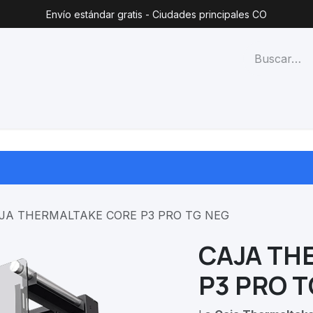
Envío estándar gratis - Ciudades principales CO
técnico
Lista de precios
Blog
Contacto
Categorías
JA THERMALTAKE CORE P3 PRO TG NEG
CAJA TH
P3 PRO T