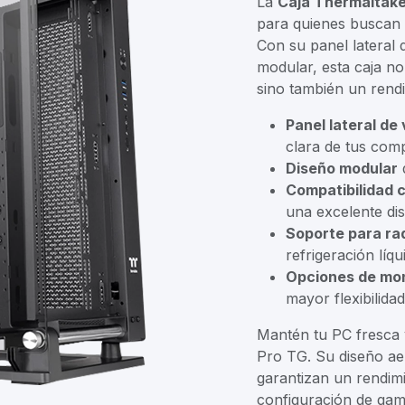
La
Caja Thermaltake
para quienes buscan u
Con su panel lateral 
modular, esta caja no
sino también un rendi
Panel lateral de
clara de tus com
Diseño modular
Compatibilidad 
una excelente dis
Soporte para ra
refrigeración líq
Opciones de mont
mayor flexibilidad
Mantén tu PC fresca 
Pro TG. Su diseño ae
garantizan un rendimi
configuración de gam