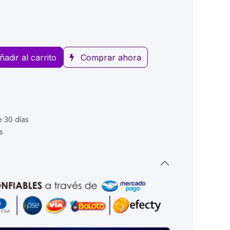
ñadir al carrito
Comprar ahora
e 30 días
s