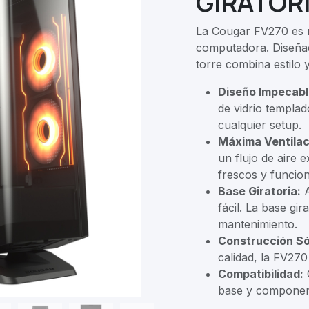
GIRATOR
La Cougar FV270 es 
computadora. Diseñad
torre combina estilo 
Diseño Impecabl
de vidrio templad
cualquier setup.
Máxima Ventilac
un flujo de aire
frescos y funcio
Base Giratoria:
A
fácil. La base gir
mantenimiento.
Construcción Só
calidad, la FV270
Compatibilidad:
C
base y componen