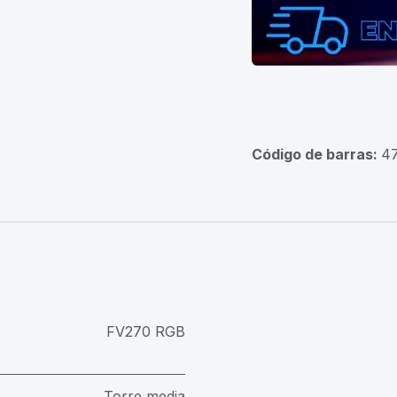
Código de barras:
4
FV270 RGB
Torre media