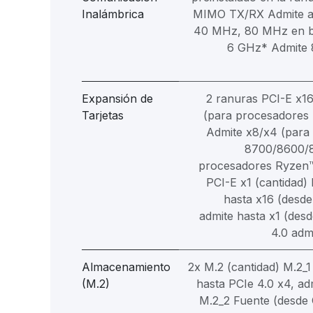
Inalámbrica
MIMO TX/RX Admite a
40 MHz, 80 MHz en b
6 GHz* Admite 8
Expansión de
2 ranuras PCI-E x16
Tarjetas
(para procesadores
Admite x8/x4 (para
8700/8600/8
procesadores Ryzen™
PCI-E x1 (cantidad)
hasta x16 (desd
admite hasta x1 (des
4.0 adm
Almacenamiento
2x M.2 (cantidad) M.2_
(M.2)
hasta PCIe 4.0 x4, ad
M.2_2 Fuente (desde 