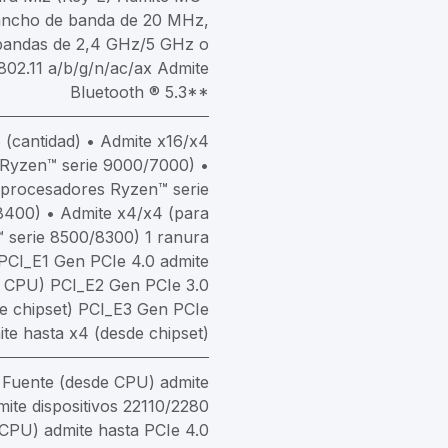
ncho de banda de 20 MHz,
andas de 2,4 GHz/5 GHz o
02.11 a/b/g/n/ac/ax Admite
Bluetooth ® 5.3**
 (cantidad) • Admite x16/x4
 Ryzen™ serie 9000/7000) •
 procesadores Ryzen™ serie
400) • Admite x4/x4 (para
 serie 8500/8300) 1 ranura
 PCI_E1 Gen PCIe 4.0 admite
e CPU) PCI_E2 Gen PCIe 3.0
de chipset) PCI_E3 Gen PCIe
ite hasta x4 (desde chipset)
1 Fuente (desde CPU) admite
mite dispositivos 22110/2280
CPU) admite hasta PCIe 4.0