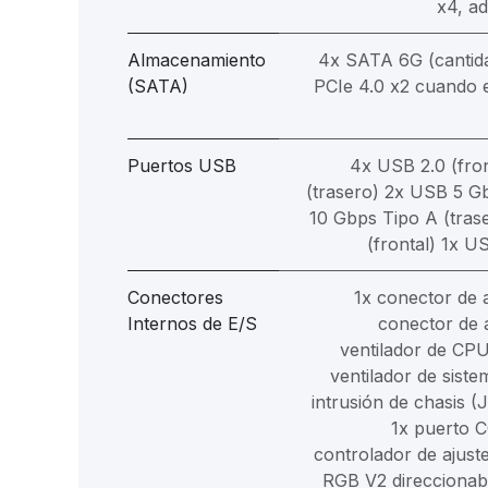
x4, ad
Almacenamiento
4x SATA 6G (cantida
(SATA)
PCIe 4.0 x2 cuando e
Puertos USB
4x USB 2.0 (fro
(trasero) 2x USB 5 G
10 Gbps Tipo A (tras
(frontal) 1x U
Conectores
1x conector de
Internos de E/S
conector de 
ventilador de CP
ventilador de siste
intrusión de chasis (
1x puerto 
controlador de ajus
RGB V2 direccionab