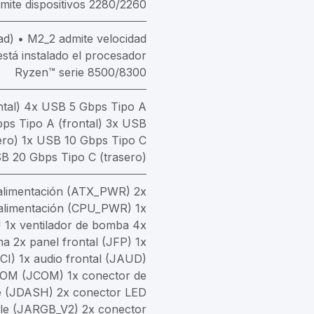
mite dispositivos 2280/2260
d) • M2_2 admite velocidad
stá instalado el procesador
Ryzen™ serie 8500/8300
ntal) 4x USB 5 Gbps Tipo A
bps Tipo A (frontal) 3x USB
ero) 1x USB 10 Gbps Tipo C
SB 20 Gbps Tipo C (trasero)
 alimentación (ATX_PWR) 2x
alimentación (CPU_PWR) 1x
U 1x ventilador de bomba 4x
ma 2x panel frontal (JFP) 1x
JCI) 1x audio frontal (JAUD)
COM (JCOM) 1x conector de
te (JDASH) 2x conector LED
le (JARGB_V2) 2x conector