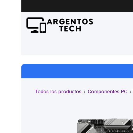
Ir al contenido
Inicio
Productos
Servicio 
Todos los productos
Componentes PC