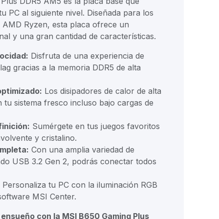
Plus DDR5 AM5 es la placa base que
tu PC al siguiente nivel. Diseñada para los
s AMD Ryzen, esta placa ofrece un
al y una gran cantidad de características.
locidad:
Disfruta de una experiencia de
n lag gracias a la memoria DDR5 de alta
optimizado:
Los disipadores de calor de alta
 tu sistema fresco incluso bajo cargas de
inición:
Sumérgete en tus juegos favoritos
olvente y cristalino.
mpleta:
Con una amplia variedad de
ndo USB 3.2 Gen 2, podrás conectar todos
Personaliza tu PC con la iluminación RGB
 software MSI Center.
 ensueño con la MSI B650 Gaming Plus