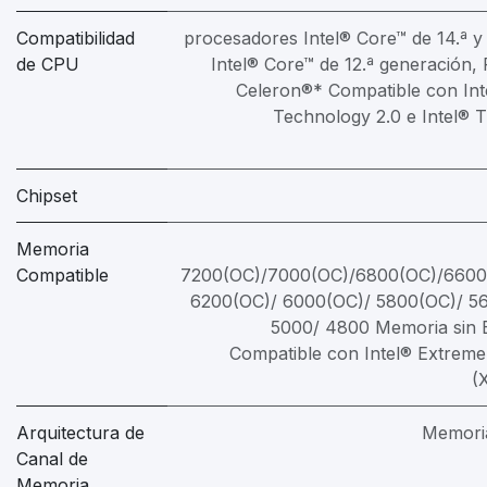
Compatibilidad
procesadores Intel® Core™ de 14.ª y 
de CPU
Intel® Core™ de 12.ª generación,
Celeron®* Compatible con Int
Technology 2.0 e Intel® 
Chipset
Memoria
Compatible
7200(OC)/7000(OC)/6800(OC)/6600
6200(OC)/ 6000(OC)/ 5800(OC)/ 5
5000/ 4800 Memoria sin E
Compatible con Intel® Extrem
(
Arquitectura de
Memoria
Canal de
Memoria