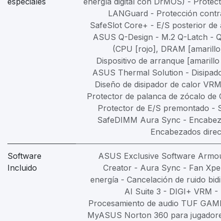
especiales
energía digital con DrMOS) - Prote
LANGuard - Protección contr
SafeSlot Core+ - E/S posterior de 
ASUS Q-Design - M.2 Q-Latch -
(CPU [rojo], DRAM [amarillo
Dispositivo de arranque [amarillo
ASUS Thermal Solution - Disipado
Diseño de disipador de calor VR
Protector de palanca de zócalo de
Protector de E/S premontado - 
SafeDIMM Aura Sync - Encabez
Encabezados direc
Software
ASUS Exclusive Software Armou
Incluido
Creator - Aura Sync - Fan Xpe
energía - Cancelación de ruido bid
AI Suite 3 - DIGI+ VRM -
Procesamiento de audio TUF GA
MyASUS Norton 360 para jugador