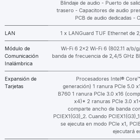
Blindaje de audio - Puerto de sal
trasero - Capacitores de audio pr
PCB de audio dedicadas - C
LAN
1 x LANGuard TUF Ethernet de 2,
Módulo de
Wi-Fi 6 2x2 Wi-Fi 6 (802.11 a/b/
Comunicación
banda de frecuencia de 2,4/5 GHz B
Inalámbrica
Expansión de
Procesadores Intel® Core™ (
Tarjetas
generación) 1 ranura PCIe 5.0 x1
B760 1 ranura PCIe 3.0 x16 (comp
x4)* 2 ranuras PCIe 3.0 x
comparte ancho de banda con
PCIEX1(G3)_2. Cuando PCIEX1(G3)_1
se ejecuta en modo PCIe x1, PCI
ejecutará 