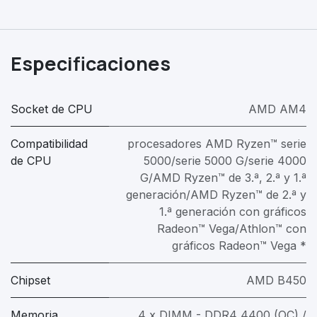
Especificaciones
Socket de CPU
AMD AM4
Compatibilidad
procesadores AMD Ryzen™ serie
de CPU
5000/serie 5000 G/serie 4000
G/AMD Ryzen™ de 3.ª, 2.ª y 1.ª
generación/AMD Ryzen™ de 2.ª y
1.ª generación con gráficos
Radeon™ Vega/Athlon™ con
gráficos Radeon™ Vega *
Chipset
AMD B450
Memoria
4 x DIMM - DDR4 4400 (OC) /