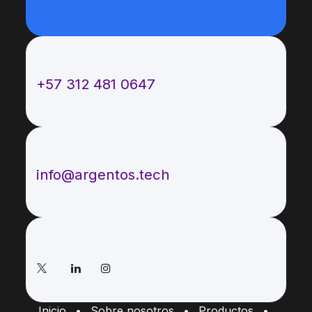
Llámenos
+57 312 481 0647
Envíenos un mensaje
info@argentos.tech
Síganos
Inicio
•
Sobre nosotros
•
Productos
•