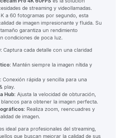
acecam Pro 4K 60FPS
es la solución
ecesidades de streaming y videollamadas.
K a 60 fotogramas por segundo, esta
lidad de imagen impresionante y fluida. Su
tamaño garantiza un rendimiento
n condiciones de poca luz.
0
: Captura cada detalle con una claridad
tico
: Mantén siempre la imagen nítida y
: Conexión rápida y sencilla para una
& play.
a Hub
: Ajusta la velocidad de obturación,
 blancos para obtener la imagen perfecta.
ográficos
: Realiza zoom, reencuadres y
calidad de imagen.
s ideal para profesionales del streaming,
ellos que buscan mejorar la calidad de sus