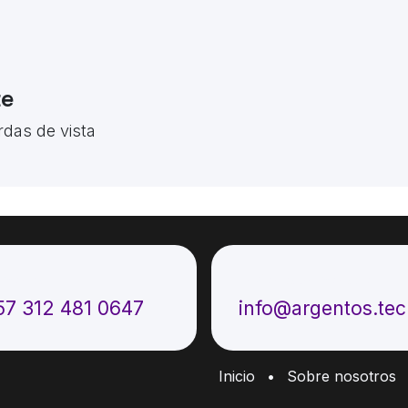
te
rdas de vista
ámenos
Envíenos un mensaje
57 312 481 0647
info@argentos.te
Inicio
•
Sobre nosotros