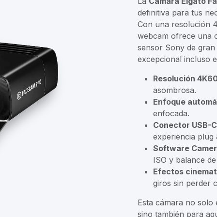
La
Cámara Elgato F
definitiva para tus n
Con una resolución 4
webcam ofrece una ca
sensor Sony de gran 
excepcional incluso e
Resolución 4K6
asombrosa.
Enfoque automá
enfocada.
Conector USB-C
experiencia plug 
Software Camer
ISO y balance de
Efectos cinemat
giros sin perder 
Esta cámara no solo e
sino también para aqu