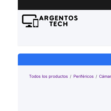
Ir al contenido
Inicio
Productos
Servicio 
Todos los productos
Periféricos
Cáma