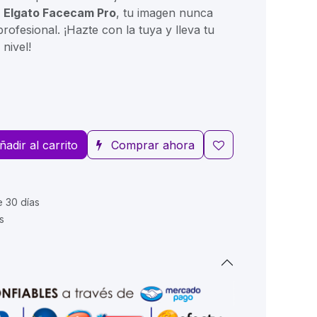
a
Elgato Facecam Pro
, tu imagen nunca
profesional. ¡Hazte con la tuya y lleva tu
 nivel!
ñadir al carrito
Comprar ahora
e 30 días
s