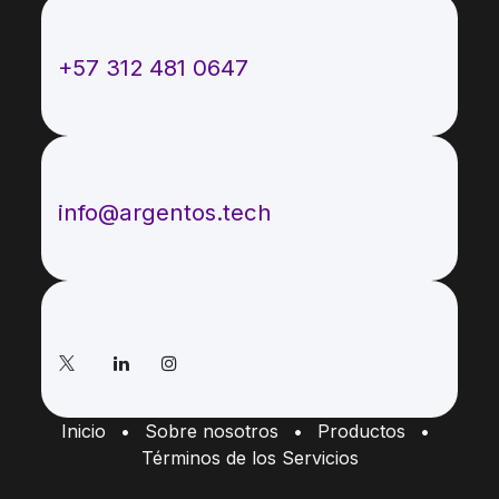
Llámenos
+57 312 481 0647
Envíenos un mensaje
info@argentos.tech
Síganos
Inicio
•
Sobre nosotros
•
Productos
•
Términos de los Servicios